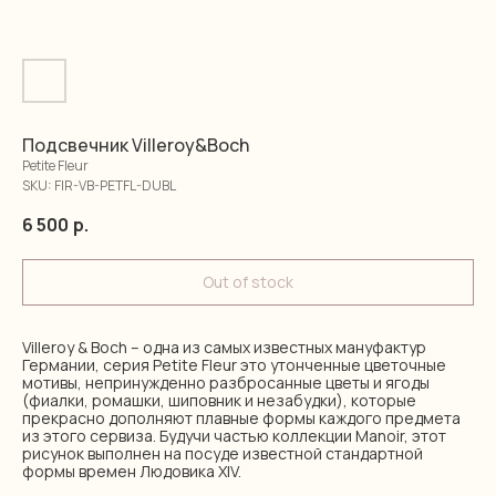
Подсвечник Villeroy&Boch
Petite Fleur
SKU:
FIR-VB-PETFL-DUBL
6 500
р.
Out of stock
Villeroy & Boch – одна из самых известных мануфактур
Германии, серия Petite Fleur это утонченные цветочные
мотивы, непринужденно разбросанные цветы и ягоды
(фиалки, ромашки, шиповник и незабудки), которые
прекрасно дополняют плавные формы каждого предмета
из этого сервиза. Будучи частью коллекции Manoir, этот
рисунок выполнен на посуде известной стандартной
формы времен Людовика XIV.