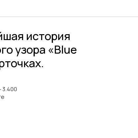
йшая история
го узора «Blue
арточках.
- 3.400
ге