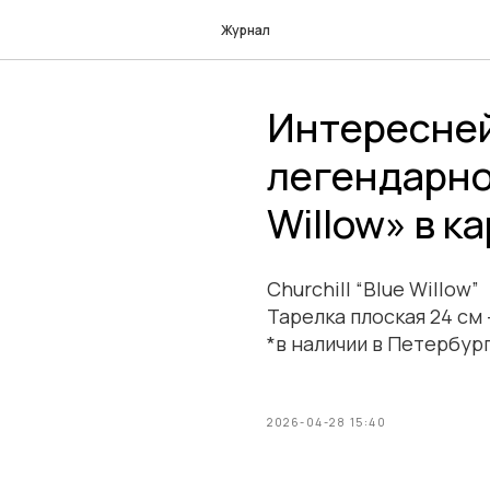
Журнал
Интересне
легендарно
Willow» в к
Churchill “Blue Willow”
Тарелка плоская 24 см 
*в наличии в Петербур
2026-04-28 15:40