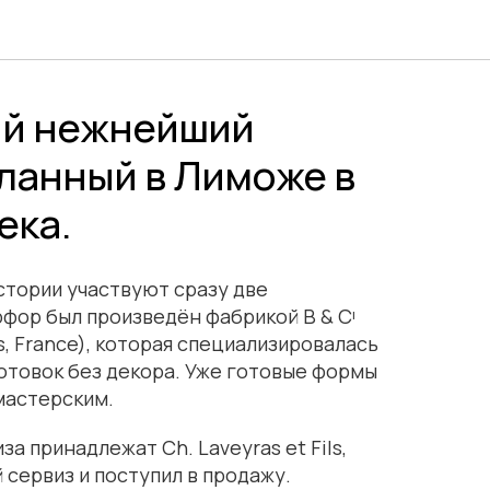
ий нежнейший
еланный в Лиможе в
ека.
истории участвуют сразу две
фор был произведён фабрикой B & Cᶦ
s, France), которая специализировалась
отовок без декора. Уже готовые формы
мастерским.
за принадлежат Ch. Laveyras et Fils,
 сервиз и поступил в продажу.