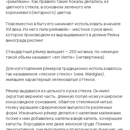
«римлянин». Как правило такие бокалы делались из
цветного стекла, в основном зеленого или
коричневого(янтарного) цветов.
Повсеместно в быту его начинают использовать в начале
XVI века. Из него пили рейнвейн – местное сухое вино,
которое производили из выращиваемого в долине Рейна
винограда рислинг.
Стандартный рёмер вмещает ~ 250 мл вина, по-немецки
такой объем называют «ein Vierte» (четвертинка).
Для изготовления рёмеров традиционно использовалось
так называемое «лесное стекло» (нем. Waldglas),
имевшее характерный зеленоватый оттенок.
Рёмер выдувался из цельного куска стекла. Он имел
округлую верхнюю часть, длинную полую ножку и широкое
конусовидное основание, обвитое стеклянной нитью.
Ножку украшали сферические выпуклости различных
форм. Изначально рёмер делался с налепами малинками,
позже к ним добавились налепы в виде капель, кочерышек
капусты, бородавок или даже женской груди. Помимо
декоративной, они выполняли и практическую функцию, не