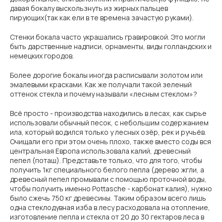
давая бокалу выскользнуть из жирных пальцев
пирующих(так как ели в те времена зачастую руками).
Стенки бокала часто украшались гравировкой. Это могли
быть дарственные надписи, орнаменты, виды голландских и
немецких городов.
Более дорогие бокалы иногда расписывали золотом или
эмалевыми красками. Как же получали такой зеленый
оттенок стекла и почему называли «лесным стеклом»?
Всё просто - производства находились в лесах, как сырье
использовали обычный песок, с небольшим содержанием
ила, который водился только у лесных озёр, рек и ручьёв.
Очищали его при этом очень плохо, также вместо соды вся
центральная Европа использовала калий, древесный
пепел (поташ). Представьте только, что для того, чтобы
получить 1кг специального белого пепла (дерево жгли, а
древесный пепел промывали с помощью проточной воды,
чтобы получить именно Pottasche - карбонат калия), нужно
было сжечь 750 кг древесины. Таким образом всего лишь
одна стеклодувная изба в лесу расходовала на отопление,
изготовление пепла и стекла от 20 до 30 гектаров леса в