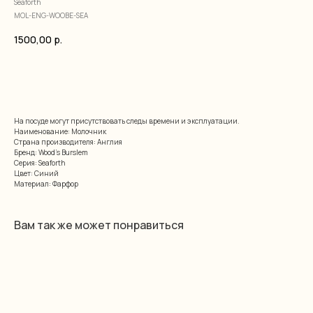
Seaforth
MOL-ENG-WOOBE-SEA
1500,00
р.
добавить в корзину
На посуде могут присутствовать следы времени и эксплуатации.
Наименование: Молочник
Страна производителя: Англия
Бренд: Wood's Burslem
Серия: Seaforth
Цвет: Синий
Материал: Фарфор
Вам так же может понравиться