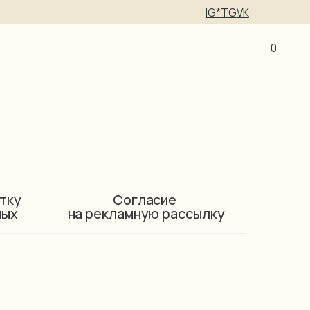
IG*
TG
VK
0
отку
Согласие
ных
на рекламную рассылку