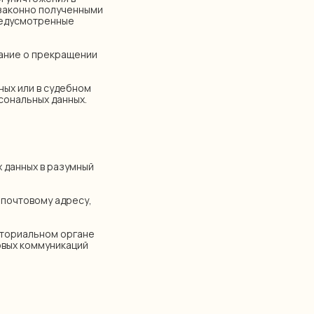
езаконно полученными
редусмотренные
ование о прекращении
ных или в судебном
сональных данных.
 данных в разумный
2 почтовому адресу,
иториальном органе
овых коммуникаций