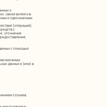
анных о
о, своей волей и в
ным и однозначным.
ействий (операций),
средств с
е, уточнение
предоставление,
данных с помощью
 невозможным
ых данных и (или) в
ючением случаев,
и уничтожения в