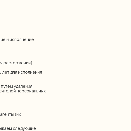
ние и исполнение
ом расторжении).
5 лет для исполнения
 путем удаления
сителей персональных
агенты (их
атываем следующие