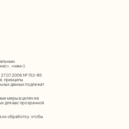
уальным
ас», «нам»).
 27.07.2006 № 152-ФЗ
я, принципы
льных данных подлежат
мые меры в целях ее
ых для вас прозрачной
 их обработку, чтобы