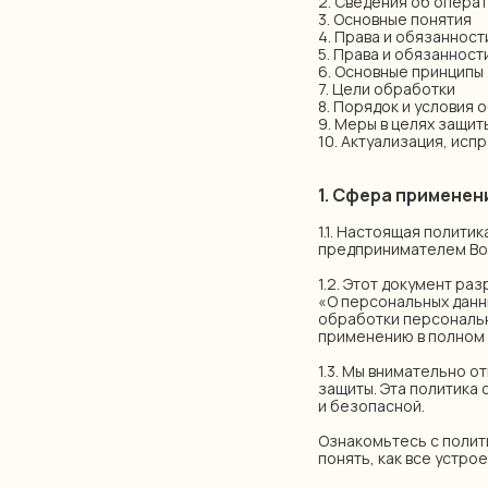
2. Сведения об опера
3. Основные понятия
4. Права и обязанност
5. Права и обязаннос
6. Основные принципы
7. Цели обработки
8. Порядок и условия 
9. Меры в целях защит
10. Актуализация, исп
1. Сфера применен
1.1. Настоящая полит
предпринимателем Вос
1.2. Этот документ ра
«О персональных данн
обработки персональн
применению в полном
1.3. Мы внимательно 
защиты. Эта политика 
и безопасной.
Ознакомьтесь с полит
понять, как все устрое