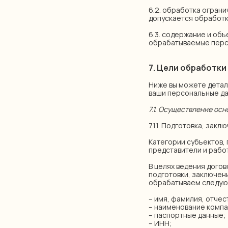
6.2. обработка огран
допускается обработк
6.3. содержание и об
обрабатываемые перс
7. Цели обработк
Ниже вы можете детал
ваши персональные д
7.1. Осуществление ос
7.1.1. Подготовка, зак
Категории субъектов,
представители и работ
В целях ведения догов
подготовки, заключен
обрабатываем следую
– имя, фамилия, отчес
– наименование компа
– паспортные данные;
– ИНН;