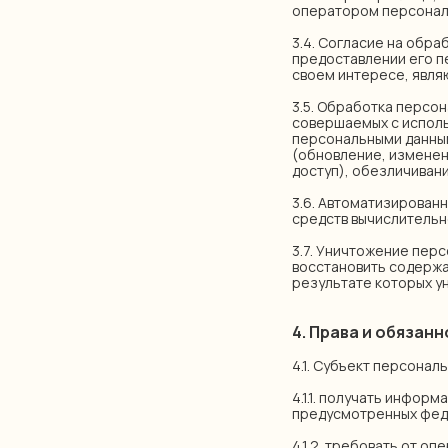
оператором персонал
3.4. Согласие на обр
предоставлении его п
своем интересе, явл
3.5. Обработка персон
совершаемых с исполь
персональными данным
(обновление, изменен
доступ), обезличиван
3.6. Автоматизирован
средств вычислительн
3.7. Уничтожение пер
восстановить содержа
результате которых у
4. Права и обязан
4.1. Субъект персонал
4.1.1. получать инфор
предусмотренных фед
4.1.2. требовать от о