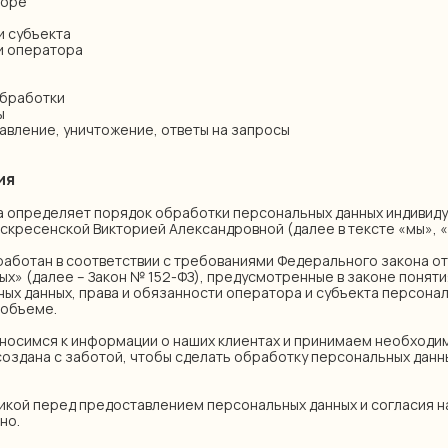
торе
и субъекта
ти оператора
обработки
ы
равление, уничтожение, ответы на запросы
ия
ика определяет порядок обработки персональных данных индивид
кресенской Викторией Александровной (далее в тексте «мы», «н
зработан в соответствии с требованиями Федерального закона от
ых» (далее – Закон № 152-ФЗ), предусмотренные в законе поняти
ых данных, права и обязанности оператора и субъекта персона
 объеме.
относимся к информации о наших клиентах и принимаем необходи
создана с заботой, чтобы сделать обработку персональных данн
икой перед предоставлением персональных данных и согласия на
но.