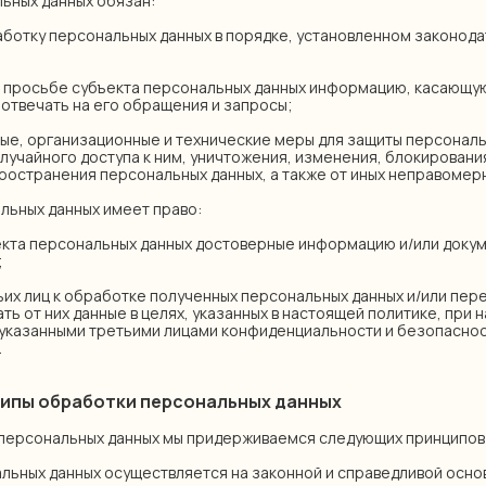
льных данных обязан:
бработку персональных данных в порядке, установленном законо
 по просьбе субъекта персональных данных информацию, касающ
 отвечать на его обращения и запросы;
овые, организационные и технические меры для защиты персональ
лучайного доступа к ним, уничтожения, изменения, блокировани
ространения персональных данных, а также от иных неправомерн
альных данных имеет право:
убъекта персональных данных достоверные информацию и/или док
;
тьих лиц к обработке полученных персональных данных и/или пе
ать от них данные в целях, указанных в настоящей политике, при 
указанными третьими лицами конфиденциальности и безопасно
.
ципы обработки персональных данных
персональных данных мы придерживаемся следующих принципов
альных данных осуществляется на законной и справедливой осно