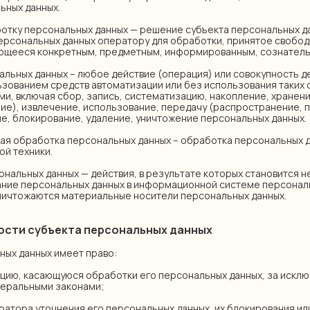
ьных данных.
аботку персональных данных — решение субъекта персональных д
ерсональных данных оператору для обработки, принятое свободн
яющееся конкретным, предметным, информированным, сознатель
альных данных – любое действие (операция) или совокупность д
зованием средств автоматизации или без использования таких 
и, включая сбор, запись, систематизацию, накопление, хранени
ие), извлечение, использование, передачу (распространение, 
ие, блокирование, удаление, уничтожение персональных данных.
ная обработка персональных данных – обработка персональных 
ой техники.
сональных данных — действия, в результате которых становится
ние персональных данных в информационной системе персональн
ничтожаются материальные носители персональных данных.
ности субъекта персональных данных
ьных данных имеет право:
мацию, касающуюся обработки его персональных данных, за искл
еральными законами;
ператора уточнения его персональных данных, их блокирования ил