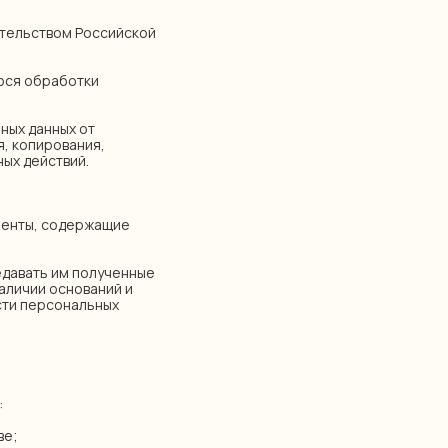
дательством Российской
уюся обработки
ных данных от
я, копирования,
ых действий.
ументы, содержащие
редавать им полученные
наличии оснований и
сти персональных
:
ве;