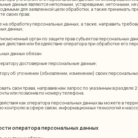
льные данные являются неполными, устаревшими, неточными, н
ходимыми для заявленной цели обработки, а также принимать п
те своих прав;
сие на обработку персональных данных, а также, направить треб
ых данных;
полномоченный орган по защите прав субъектов персональных дан
е действия или бездействие оператора при обработке его пер
ьных данных обязан:
 оператору достоверные персональные данные;
атору об уточнении (обновлении, изменении) своих персональных
овать свои права, направив нам запрос по указанным в разделе 
очты или позвонив по номеру телефона.
 действия как оператора персональных данных вы можете в терр
о контролю в сфере связи, информационных технологий и масс
ности оператора персональных данных