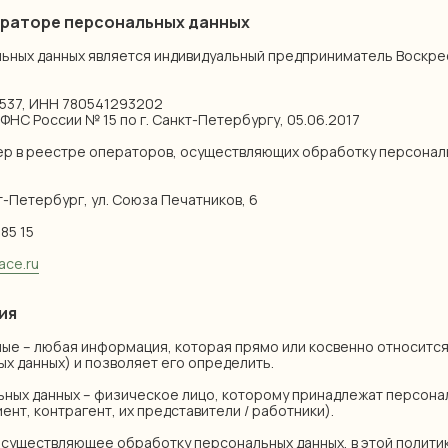
ператоре персональных данных
ных данных является индивидуальный предприниматель Воскре
537, ИНН 780541293202
НС России № 15 по г. Санкт-Петербургу, 05.06.2017
р в реестре операторов, осуществляющих обработку персональ
кт-Петербург, ул. Союза Печатников, 6
85 15
ace.ru
ия
нные – любая информация, которая прямо или косвенно относится
х данных) и позволяет его определить.
льных данных – физическое лицо, которому принадлежат персон
иент, контрагент, их представители / работники).
, осуществляющее обработку персональных данных, в этой полити