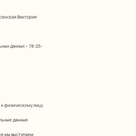
сенская Виктория
ных данных – 78-25-
 к физическому лицу
альные данные
ке мы выступаем