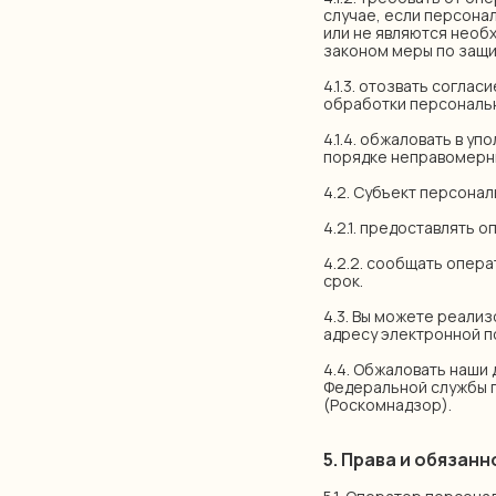
случае, если персона
или не являются необ
законом меры по защи
4.1.3. отозвать согла
обработки персональн
4.1.4. обжаловать в у
порядке неправомерны
4.2. Субъект персонал
4.2.1. предоставлять
4.2.2. сообщать опер
срок.
4.3. Вы можете реализ
адресу электронной п
4.4. Обжаловать наши
Федеральной службы п
(Роскомнадзор).
5. Права и обязан