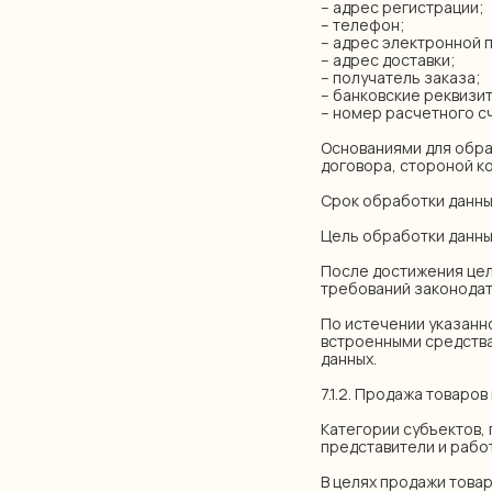
– адрес регистрации;
– телефон;
– адрес электронной 
– адрес доставки;
– получатель заказа;
– банковские реквизи
– номер расчетного с
Основаниями для обра
договора, стороной ко
Срок обработки данны
Цель обработки данны
После достижения цел
требований законодат
По истечении указанн
встроенными средств
данных.
7.1.2. Продажа товаро
Категории субъектов,
представители и работ
В целях продажи това