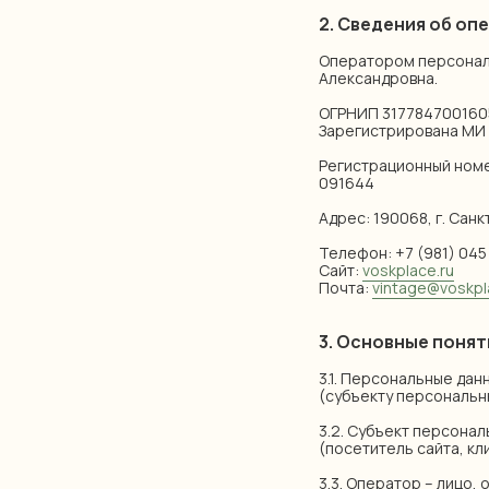
2. Сведения об о
Оператором персональ
Александровна.
ОГРНИП 317784700160
Зарегистрирована МИ Ф
Регистрационный номе
091644
Адрес: 190068, г. Сан
Телефон: +7 (981) 045 
Сайт:
voskplace.ru
Почта:
vintage@voskpl
3. Основные понят
3.1. Персональные да
(субъекту персональны
3.2. Субъект персона
(посетитель сайта, кл
3.3. Оператор – лицо