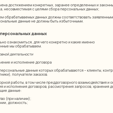
ичена достижением конкретных, заранее определенных и законны
а, несовместимая с целями сбора персональных данных;
ъем обрабатываемых данных должны соответствовать заявленным
ональные данные не должны быть избыточными.
и персональных данных
ьно ознакомиться, для чего конкретно и какие именно
анные мы обрабатываем.
новной деятельности
лючение и исполнение договора
 персональные данные которых обрабатываются – клиенты, контр
ники), получатели заказов.
орной работы, в том числе преддоговорного взаимодействия и о
ия и исполнения договоров, рассмотрения запросов, хранения 
щие данные:
тво (при наличии);
нии, должность;