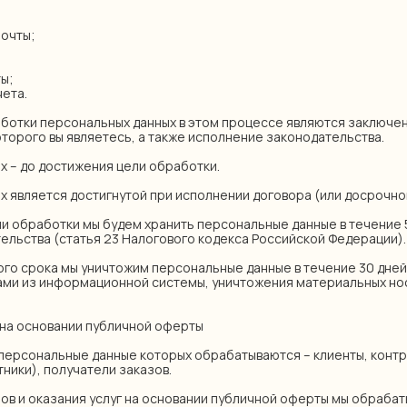
почты;
ты;
чета.
ботки персональных данных в этом процессе являются заключе
торого вы являетесь, а также исполнение законодательства.
х – до достижения цели обработки.
х является достигнутой при исполнении договора (или досрочн
и обработки мы будем хранить персональные данные в течение 
ельства (статья 23 Налогового кодекса Российской Федерации).
ого срока мы уничтожим персональные данные в течение 30 дней
ами из информационной системы, уничтожения материальных но
в на основании публичной оферты
 персональные данные которых обрабатываются – клиенты, контр
ники), получатели заказов.
ров и оказания услуг на основании публичной оферты мы обраб