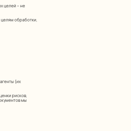
х целей – не
 целям обработки,
агенты (их
ценки рисков,
документов мы