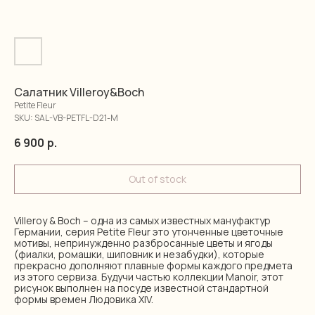
Салатник Villeroy&Boch
Petite Fleur
SKU:
SAL-VB-PETFL-D21-M
6 900
р.
Out of stock
Villeroy & Boch – одна из самых известных мануфактур
Германии, серия Petite Fleur это утонченные цветочные
мотивы, непринужденно разбросанные цветы и ягоды
(фиалки, ромашки, шиповник и незабудки), которые
прекрасно дополняют плавные формы каждого предмета
из этого сервиза. Будучи частью коллекции Manoir, этот
рисунок выполнен на посуде известной стандартной
формы времен Людовика XIV.