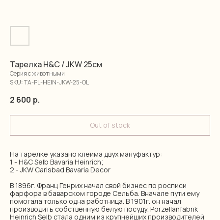
Тарелка H&C / JKW 25см
Серия с животными
SKU:
TA-PL-HEIN-JKW-25-OL
2 600
р.
Out of stock
На тарелке указано клейма двух мануфактур:
1 - H&C Selb Bavaria Heinrich;
2 - JKW Carlsbad Bavaria Decor
В 1896г. Франц Генрих начал свой бизнес по росписи
фарфора в баварском городе Сельба. Вначале пути ему
помогала только одна работница. В 1901г. он начал
производить собственную белую посуду. Porzellanfabrik
Heinrich Selb стала одним из крупнейших производителей