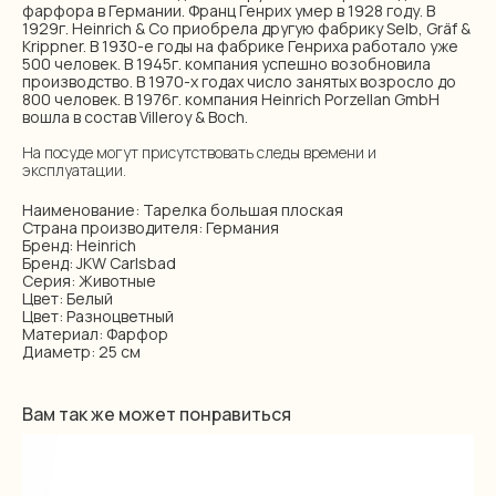
фарфора в Германии. Франц Генрих умер в 1928 году. В
1929г. Heinrich & Co приобрела другую фабрику Selb, Gräf &
Krippner. В 1930-е годы на фабрике Генриха работало уже
500 человек. В 1945г. компания успешно возобновила
производство. В 1970-х годах число занятых возросло до
800 человек. В 1976г. компания Heinrich Porzellan GmbH
вошла в состав Villeroy & Boch.
На посуде могут присутствовать следы времени и
эксплуатации.
Наименование: Тарелка большая плоская
Страна производителя: Германия
Бренд: Heinrich
Бренд: JKW Carlsbad
Серия: Животные
Цвет: Белый
Цвет: Разноцветный
Материал: Фарфор
Диаметр: 25 см
Вам так же может понравиться