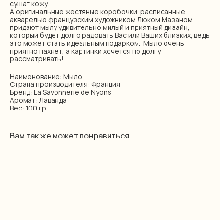
сушат кожу.
А оригинальные жестяные коробочки, расписанные
акварелью французским художником Люком Мазаном
придают мылу удивительно милый и приятный дизайн,
который будет долго радовать Вас или Ваших близких, ведь
это может стать идеальным подарком. Мыло очень
приятно пахнет, а картинки хочется по долгу
рассматривать!
Наименование: Мыло
Страна производителя: Франция
Бренд: La Savonnerie de Nyons
Аромат: Лаванда
Вес: 100 гр
Вам так же может понравиться