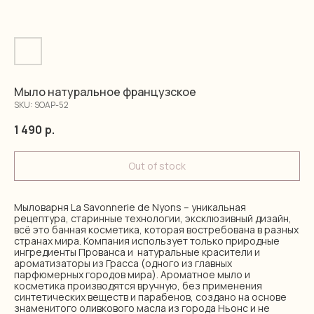
Мыло натуральное французское
SKU:
SOAP-52
1 490
р.
Out of stock
Мыловарня La Savonnerie de Nyons – уникальная
рецептура, старинные технологии, эксклюзивный дизайн,
всё это банная косметика, которая востребована в разных
странах мира. Компания использует только природные
ингредиенты Прованса и натуральные красители и
ароматизаторы из Грасса (одного из главных
парфюмерных городов мира). Ароматное мыло и
косметика производятся вручную, без применения
синтетических веществ и парабенов, создано на основе
знаменитого оливкового масла из города Ньонс и не