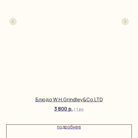
Блюдо W.H.Grindley&Co.LTD
3 800
р.
/
1 pc
подробнее