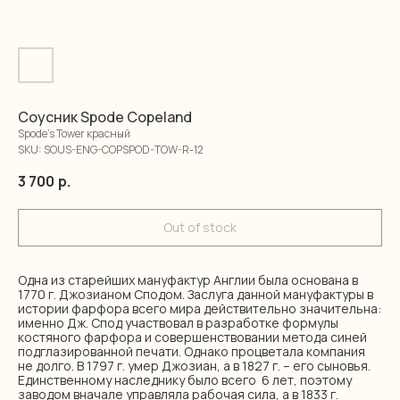
Соусник Spode Copeland
Spode's Tower красный
SKU:
SOUS-ENG-COPSPOD-TOW-R-12
3 700
р.
Out of stock
Одна из старейших мануфактур Англии была основана в
1770 г. Джозианом Сподом. Заслуга данной мануфактуры в
истории фарфора всего мира действительно значительна:
именно Дж. Спод участвовал в разработке формулы
костяного фарфора и совершенствовании метода синей
подглазированной печати. Однако процветала компания
не долго. В 1797 г. умер Джозиан, а в 1827 г. – его сыновья.
Единственному наследнику было всего 6 лет, поэтому
заводом вначале управляла рабочая сила, а в 1833 г.