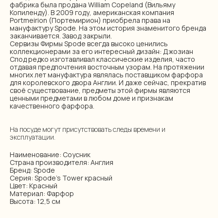
фабрика была продана William Copeland (Вильяму
Копиленду). В 2009 году, американская компания
Portmeirion (Портемирион) приобрела права на
мануфактуру Spode. На этом история знаменитого бренда
заканчивается. Завод закрыли.
Сервизы Фирмы Spode всегда высоко ценились
коллекционерами за его интересный дизайн: Джозиан
Спод редко изготавливал классические изделия, часто
отдавая предпочтения восточным узорам. На протяжении
многих лет мануфактура являлась поставщиком фарфора
для королевского двора Англии. И даже сейчас, прекратив
своё существование, предметы этой фирмы являются
ценными предметами в любом доме и признакам
качественного фарфора.
На посуде могут присутствовать следы времени и
эксплуатации.
Наименование: Соусник
Страна производителя: Англия
Бренд: Spode
Серия: Spode's Tower красный
Цвет: Красный
Материал: Фарфор
Высота: 12,5 см