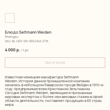
Блюдо Seltmann Weiden
Rheingau
SKU:
BL-GER-SW-SERZAM-2718
4 000
р.
/
1 pc
Out of stock
Известная немецкая мануфактура Seltmann
Weiden. История данной промышленной компании
началась в небольшом баварском городе Вейден в 1910-м
году, предпринимателем Кристианом Зельтманом.
Сегодня Seltmann Weiden, являющаяся признанным
мировым экспертом с более чем вековым стажем в своей
области деятельности, поставляет продукцию в 65 стран
мира.