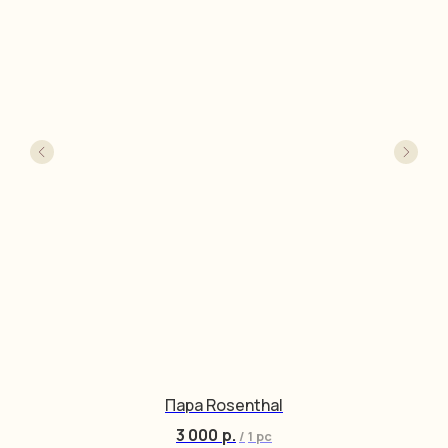
Пара Rosenthal
3 000
р.
/
1 pc