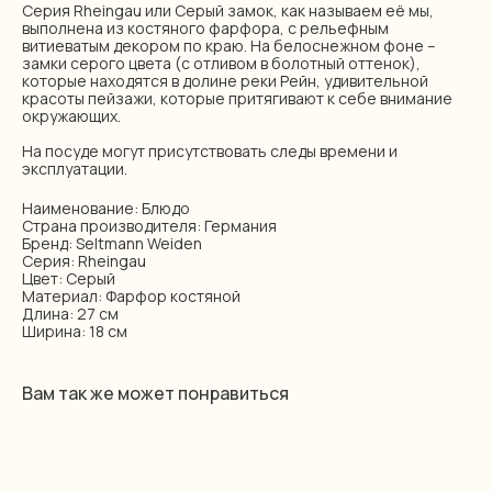
Серия Rheingau или Серый замок, как называем её мы,
выполнена из костяного фарфора, с рельефным
витиеватым декором по краю. На белоснежном фоне –
замки серого цвета (с отливом в болотный оттенок),
которые находятся в долине реки Рейн, удивительной
красоты пейзажи, которые притягивают к себе внимание
окружающих.
На посуде могут присутствовать следы времени и
эксплуатации.
Наименование: Блюдо
Страна производителя: Германия
Бренд: Seltmann Weiden
Серия: Rheingau
Цвет: Серый
Материал: Фарфор костяной
Длина: 27 см
Ширина: 18 см
Вам так же может понравиться