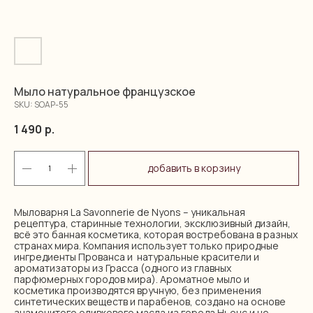
Мыло натуральное французское
SKU:
SOAP-55
1 490
р.
добавить в корзину
Мыловарня La Savonnerie de Nyons – уникальная
рецептура, старинные технологии, эксклюзивный дизайн,
всё это банная косметика, которая востребована в разных
странах мира. Компания использует только природные
ингредиенты Прованса и натуральные красители и
ароматизаторы из Грасса (одного из главных
парфюмерных городов мира). Ароматное мыло и
косметика производятся вручную, без применения
синтетических веществ и парабенов, создано на основе
знаменитого оливкового масла из города Ньонс и не