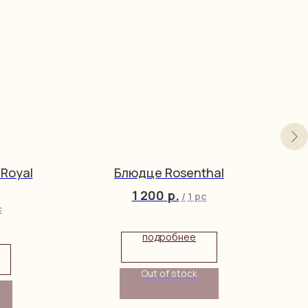
Royal
Блюдце Rosenthal
1 200
р.
/
1 pc
c
подробнее
Out of stock