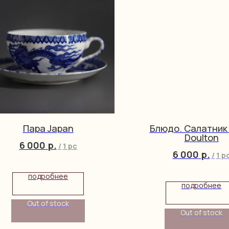
Пара Japan
Блюдо. Салатник 
Doulton
6 000
р.
/
1 pc
6 000
р.
/
1 p
подробнее
подробнее
Out of stock
Out of stock