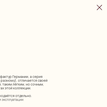
нуфактур Германии, а серия
о разному), отличается своей
, таким лёгким, но сочным,
ах этой коллекции.
продаётся отдельно.
и эксплуатации.