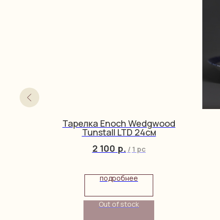
 24 см
Тарелка Enoch Wedgwood
Tunstall LTD 24см
2 100
р.
/
1 pc
подробнее
Out of stock