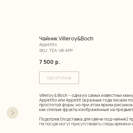
Чайник Villeroy&Boch
Appetito
SKU:
TEA-VB-APP
7 500
р.
Out of stock
Villeroy & Boch – одна из самых известных ма
Appetito или Appetit (в разные года писали п
простотой форм, но при этом ярким рисунком
как спелые фрукты изображенные на предмет
Подогрев (подставка для свечи под чайник) 
На посуде могут присутствовать следы времени 