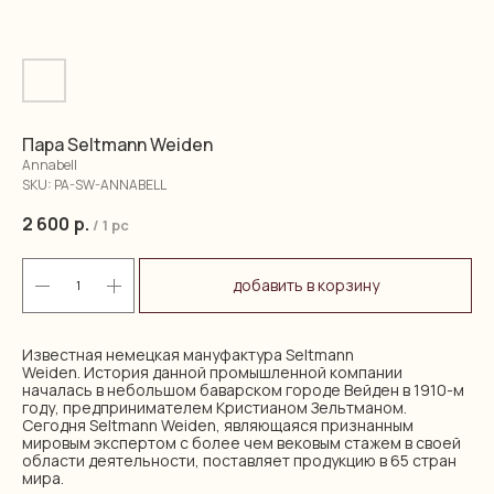
Пара Seltmann Weiden
Annabell
SKU:
PA-SW-ANNABELL
2 600
р.
/
1 pc
добавить в корзину
Известная немецкая мануфактура Seltmann
Weiden. История данной промышленной компании
началась в небольшом баварском городе Вейден в 1910-м
году, предпринимателем Кристианом Зельтманом.
Сегодня Seltmann Weiden, являющаяся признанным
мировым экспертом с более чем вековым стажем в своей
области деятельности, поставляет продукцию в 65 стран
мира.