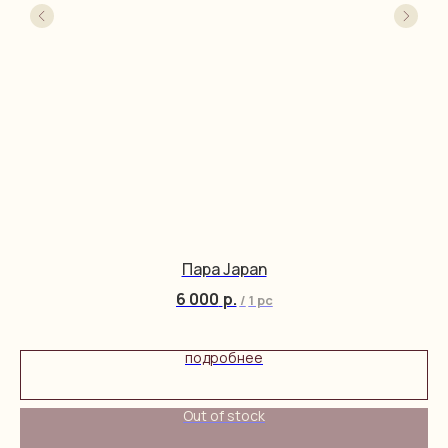
Пара Japan
6 000
р.
/
1 pc
подробнее
Out of stock