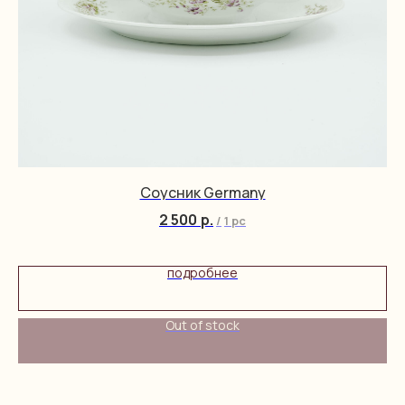
Соусник Germany
2 500
р.
/
1 pc
подробнее
Out of stock