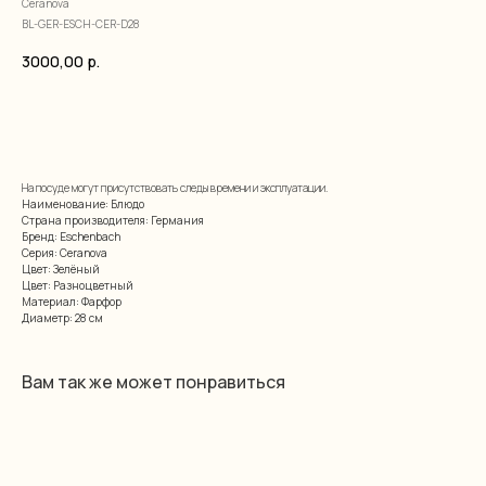
Ceranova
BL-GER-ESCH-CER-D28
3000,00
р.
добавить в корзину
На посуде могут присутствовать следы времени и эксплуатации.
Наименование: Блюдо
Страна производителя: Германия
Бренд: Eschenbach
Серия: Ceranova
Цвет: Зелёный
Цвет: Разноцветный
Материал: Фарфор
Диаметр: 28 см
Вам так же может понравиться