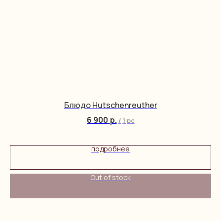
Блюдо Hutschenreuther
6 900
р.
/
1 pc
подробнее
Out of stock