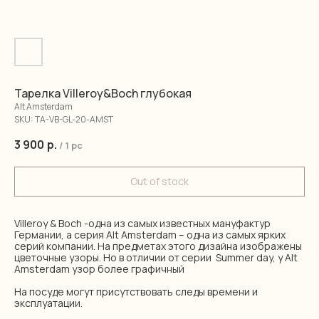
Тарелка Villeroy&Boch глубокая
Alt Amsterdam
SKU:
TA-VB-GL-20-AMST
3 900
р.
/
1 pc
Out of stock
Villeroy & Boch -одна из самых известных мануфактур
Германии, а серия Alt Amsterdam – одна из самых ярких
серий компании. На предметах этого дизайна изображены
цветочные узоры. Но в отличии от серии Summer day, у Alt
Amsterdam узор более графичный
На посуде могут присутствовать следы времени и
эксплуатации.