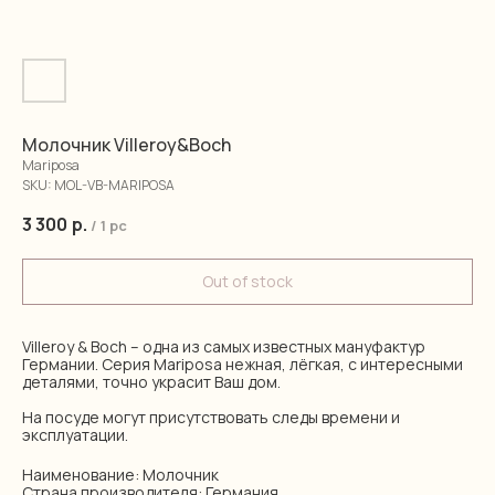
Молочник Villeroy&Boch
Mariposa
SKU:
MOL-VB-MARIPOSA
3 300
р.
/
1 pc
Out of stock
Villeroy & Boch – одна из самых известных мануфактур
Германии. Серия Mariposa нежная, лёгкая, с интересными
деталями, точно украсит Ваш дом.
На посуде могут присутствовать следы времени и
эксплуатации.
Наименование: Молочник
Страна производителя: Германия