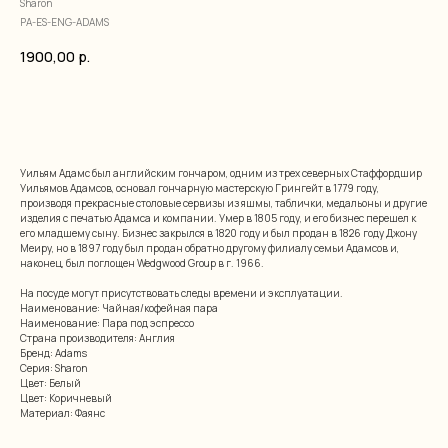
Sharon
PA-ES-ENG-ADAMS
1900,00
р.
добавить в корзину
Уильям Адамс был английским гончаром, одним из трех северных Стаффордшир
Уильямов Адамсов, основал гончарную мастерскую Грингейт в 1779 году,
производя прекрасные столовые сервизы из яшмы, таблички, медальоны и другие
изделия с печатью Адамса и компании. Умер в 1805 году, и его бизнес перешел к
его младшему сыну. Бизнес закрылся в 1820 году и был продан в 1826 году Джону
Меиру, но в 1897 году был продан обратно другому филиалу семьи Адамсов и,
наконец, был поглощен Wedgwood Group в г. 1966.
На посуде могут присутствовать следы времени и эксплуатации.
Наименование: Чайная/кофейная пара
Наименование: Пара под эспрессо
Страна производителя: Англия
Бренд: Adams
Серия: Sharon
Цвет: Белый
Цвет: Коричневый
Материал: Фаянс