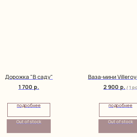
Дорожка "В саду"
Ваза-мини Villero
1 700
р.
2 900
р.
/
1 p
подробнее
подробнее
Out of stock
Out of stock