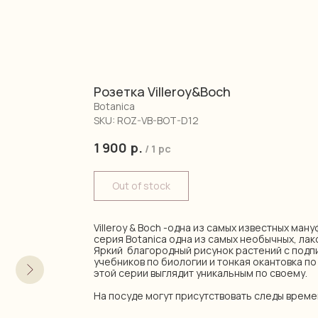
Розетка Villeroy&Boch
Botanica
SKU:
ROZ-VB-BOT-D12
1 900
р.
/
1 pc
Out of stock
Villeroy & Boch -одна из самых известных ман
серия Botanica одна из самых необычных, лак
Яркий благородный рисунок растений с подпи
учебников по биологии и тонкая окантовка п
этой серии выглядит уникальным по своему.
На посуде могут присутствовать следы време