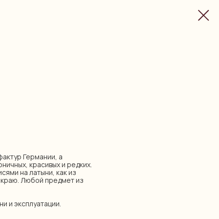
уфактур Германии, а
оничных, красивых и редких.
сями на латыни, как из
о краю. Любой предмет из
ни и эксплуатации.