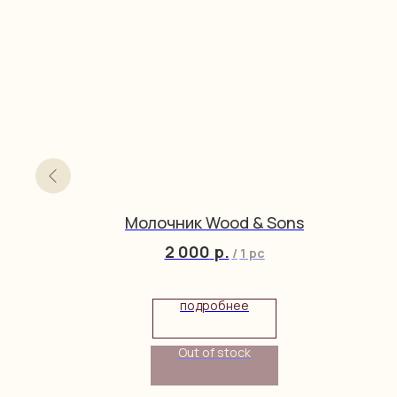
moges
Молочник Wood & Sons
2 000
р.
/
1 pc
подробнее
Out of stock