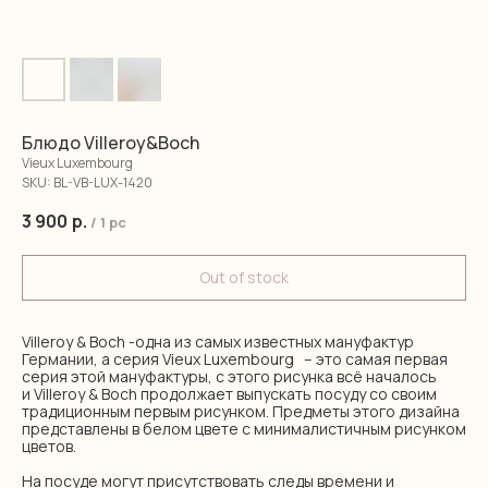
Блюдо Villeroy&Boch
Vieux Luxembourg
SKU:
BL-VB-LUX-1420
3 900
р.
/
1 pc
Out of stock
Villeroy & Boch -одна из самых известных мануфактур
Германии, а серия Vieux Luxembourg – это самая первая
серия этой мануфактуры, с этого рисунка всё началось
и Villeroy & Boch продолжает выпускать посуду со своим
традиционным первым рисунком. Предметы этого дизайна
представлены в белом цвете с минималистичным рисунком
цветов.
На посуде могут присутствовать следы времени и