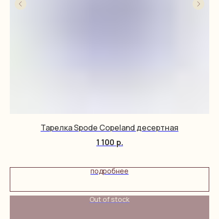
Тарелка Spode Copeland десертная
1 100
р.
подробнее
Out of stock