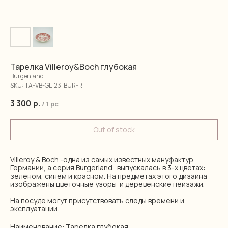
Тарелка Villeroy&Boch глубокая
Burgenland
SKU:
TA-VB-GL-23-BUR-R
3 300
р.
/
1 pc
Out of stock
Villeroy & Boch -одна из самых известных мануфактур
Германии, а серия Burgerland выпускалась в 3-х цветах:
зелёном, синем и красном. На предметах этого дизайна
изображены цветочные узоры и деревенские пейзажи.
На посуде могут присутствовать следы времени и
эксплуатации.
Наименование: Тарелка глубокая