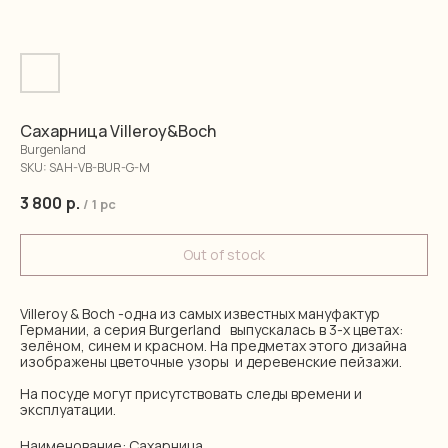
Сахарница Villeroy&Boch
Burgenland
SKU:
SAH-VB-BUR-G-M
3 800
р.
/
1 pc
Out of stock
Villeroy & Boch -одна из самых известных мануфактур
Германии, а серия Burgerland выпускалась в 3-х цветах:
зелёном, синем и красном. На предметах этого дизайна
изображены цветочные узоры и деревенские пейзажи.
На посуде могут присутствовать следы времени и
эксплуатации.
Наименование: Сахарница