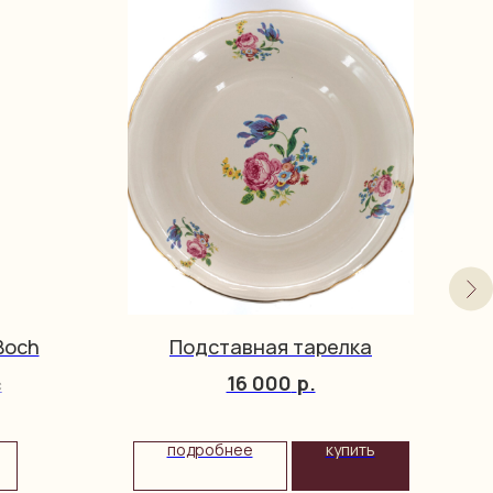
Boch
Подставная тарелка
16 000
р.
c
подробнее
купить