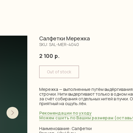
Салфетки Мережка
SKU:
SAL-MER-4040
2 100
р.
Out of stock
Мережка — выполненные путём выдёргивания 
строчки. Нити выдергивают только в одном н
за счёт собирания отдельных нитей в пучки. 
приятный на ощупь лён.
Рекомендации по уходу
Можем сшить по Вашим размерам (оставьт
Наименование: Салфетки