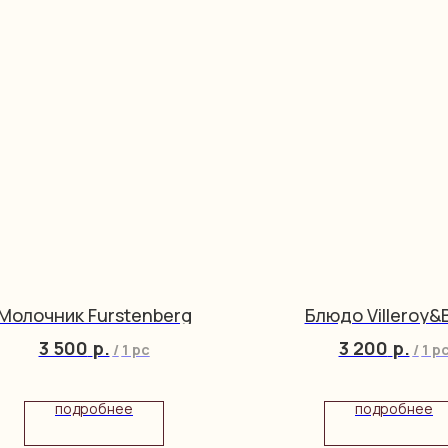
Молочник Furstenberg
Блюдо Villeroy&
3 500
р.
3 200
р.
/
1 pc
/
1 p
подробнее
подробнее