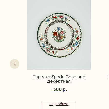
ewaagen
Тарелка Spode Copeland
я
десертная
1 300
р.
подробнее