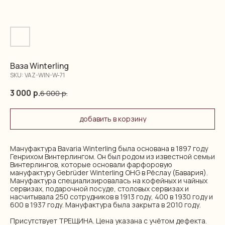
Ваза Winterling
SKU:
VAZ-WIN-W-71
3 000
р.
6 000
р.
добавить в корзину
Мануфактура Bavaria Winterling была основана в 1897 году
Генрихом Винтерлингом. Он был родом из известной семьи
Винтерлингов, которые основали фарфоровую
мануфактуру Gebrüder Winterling OHG в Рёслау (Бавария).
Мануфактура специализировалась на кофейных и чайных
сервизах, подарочной посуде, столовых сервизах и
насчитывала 250 сотрудников в 1913 году, 400 в 1930 году и
600 в 1937 году. Мануфактура была закрыта в 2010 году.
Присутствует ТРЕЩИНА. Цена указана с учётом дефекта.