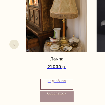
dor Ware
Лампа
21 000
р.
подробнее
Out of stock