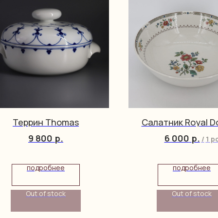
Террин Thomas
Салатник Royal D
9 800
р.
6 000
р.
/
1 p
подробнее
подробнее
Out of stock
Out of stock