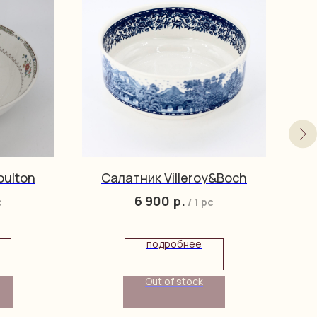
oulton
Салатник Villeroy&Boch
6 900
р.
c
/
1 pc
подробнее
Out of stock