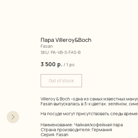
Пара Villeroy&Boch
Fasan
SKU:
PA-VB-S-FAS-B
3 500
р.
/
1 pc
Out of stock
Villeroy & Boch -одна из самых известных ман
Fasan выпускалась в 3-х цветах: зелёном, син
На посуде могут присутствовать следы време
Наименование: Чайная/кофейная пара
Страна производителя: Германия
Серия: Fasan