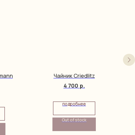
tmann
Чайник Criedlitz
4 700
р.
подробнее
Out of stock