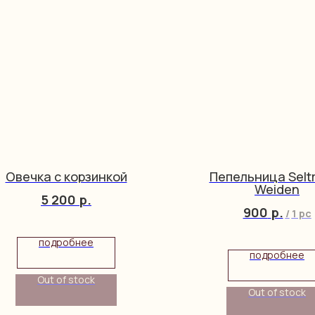
Овечка с корзинкой
Пепельница Sel
Weiden
5 200
р.
900
р.
/
1 pc
подробнее
подробнее
Out of stock
Out of stock