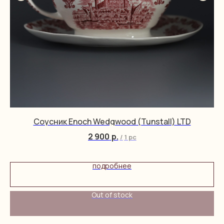
Соусник Enoch Wedgwood (Tunstall) LTD
2 900
р.
/
1 pc
подробнее
Out of stock