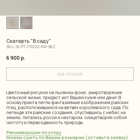
Скатерть "В саду"
SKU:
SK-PT-170220-RW-BEZ
6 900
р.
Out of stock
Цветочный рисунок на льняном фоне, умиротворение
сельской жизни, придаст уют Вашей кухне или дачи! В
основу принта легли фантазийные изображения райских
птиц, расположившихся на ветвях королевского сада. По
легенде эти райские создания, спустившись с небес на
землю, питались росой и нектаром, олицетворяя собой
чистоту и первозданность природы.
Рекомендации по уходу
Можем сшить по Вашим размерам (оставьте заявку)