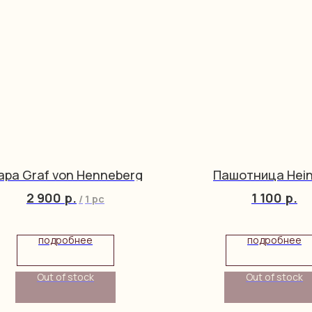
ара Graf von Henneberg
Пашотница Hein
2 900
р.
1 100
р.
/
1 pc
подробнее
подробнее
Out of stock
Out of stock