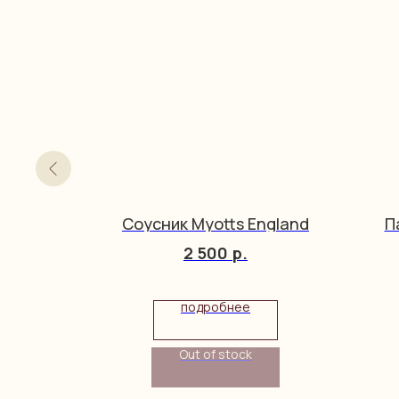
Boch
Соусник Myotts England
П
2 500
р.
подробнее
Out of stock