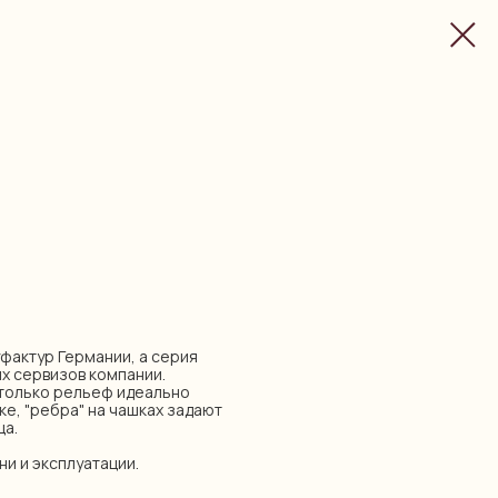
нуфактур Германии, а серия
ых сервизов компании.
 только рельеф идеально
ыке, "ребра" на чашках задают
ца.
ни и эксплуатации.