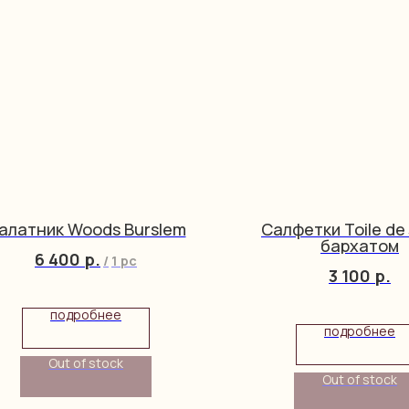
алатник Woods Burslem
Салфетки Toile de 
бархатом
6 400
р.
/
1 pc
3 100
р.
подробнее
подробнее
Out of stock
Out of stock