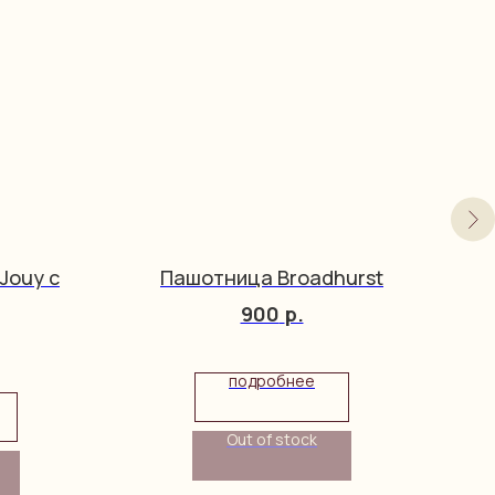
Jouy с
Пашотница Broadhurst
Сп
900
р.
подробнее
Out of stock