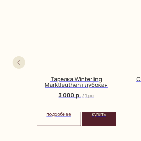
uther
Тарелка Winterling
С
Marktleuthen глубокая
3 000
р.
/
1 pc
подробнее
купить