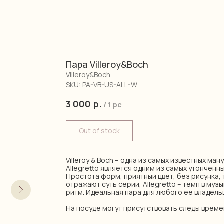
Пара Villeroy&Boch
Villeroy&Boch
SKU:
PA-VB-US-ALL-W
3 000
р.
/
1 pc
Out of stock
Villeroy & Boch – одна из самых известных ма
Allegretto является одним из самых утонченн
Простота форм, приятный цвет, без рисунка,
отражают суть серии, Allegretto – темп в муз
ритм. Идеальная пара для любого её владель
На посуде могут присутствовать следы време