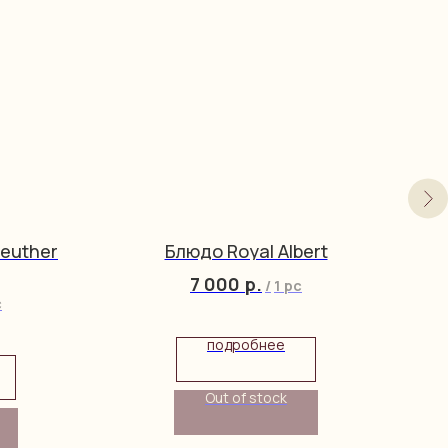
euther
Блюдо Royal Albert
7 000
р.
/
1 pc
c
подробнее
Out of stock