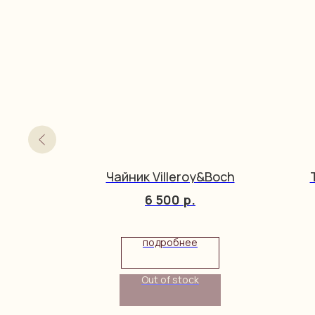
many
Чайник Villeroy&Boch
6 500
р.
подробнее
Out of stock