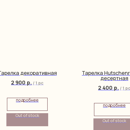
Тарелка декоративная
Тарелка Hutschenr
десертная
2 900
р.
/
1 pc
2 400
р.
/
1 p
подробнее
подробнее
Out of stock
Out of stock