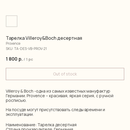
Тарелка Villeroy&Boch десертная
Provence
SKU:
TA-DES-VB-PROV-21
1 800
р.
/
1 pc
Out of stock
Villeroy & Boch -одна из самых известных мануфактур
Германии. Provence – красивая, яркая серия, с ручной
росписью.
На посуде могут присутствовать следы времени и
эксплуатации.
Наименование: Тарелка десертная
Страна производителя: Германия