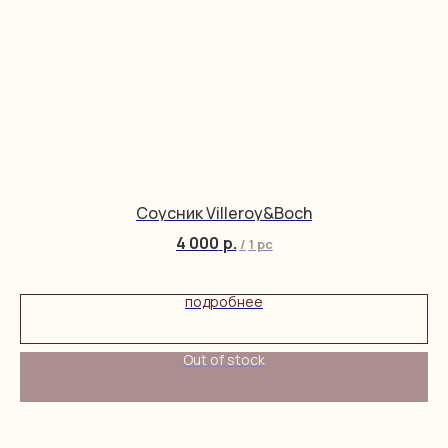
Соусник Villeroy&Boch
4 000
р.
/
1 pc
подробнее
Out of stock