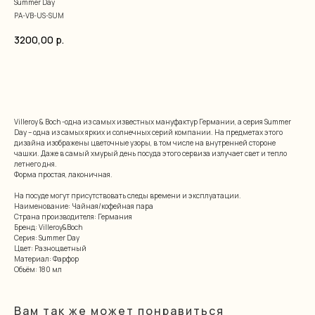
Summer Day
PA-VB-US-SUM
3200,00
р.
добавить в корзину
Villeroy & Boch -одна из самых известных мануфактур Германии, а серия Summer
Day – одна из самых ярких и солнечных серий компании. На предметах этого
дизайна изображены цветочные узоры, в том числе на внутренней стороне
чашки. Даже в самый хмурый день посуда этого сервиза излучает свет и тепло
летнего дня.
Форма простая, лаконичная.
На посуде могут присутствовать следы времени и эксплуатации.
Наименование: Чайная/кофейная пара
Страна производителя: Германия
Бренд: Villeroy&Boch
Серия: Summer Day
Цвет: Разноцветный
Материал: Фарфор
Объём: 180 мл
Вам так же может понравиться