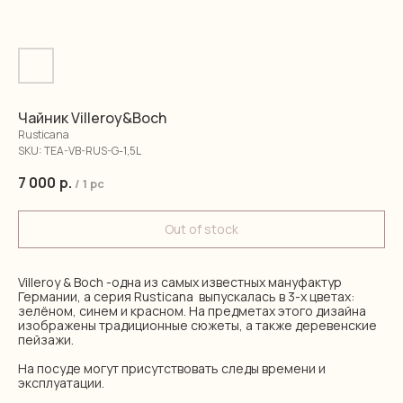
Чайник Villeroy&Boch
Rusticana
SKU:
TEA-VB-RUS-G-1,5L
7 000
р.
/
1 pc
Out of stock
Villeroy & Boch -одна из самых известных мануфактур
Германии, а серия Rusticana выпускалась в 3-х цветах:
зелёном, синем и красном. На предметах этого дизайна
изображены традиционные сюжеты, а также деревенские
пейзажи.
На посуде могут присутствовать следы времени и
эксплуатации.