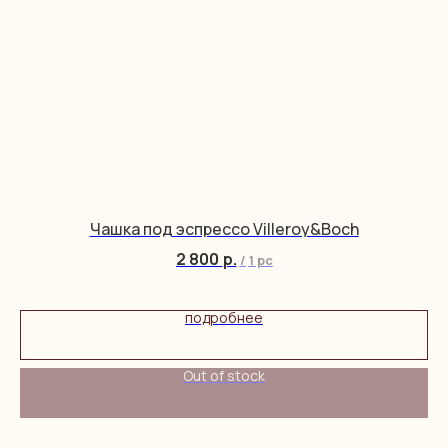
Чашка под эспрессо Villeroy&Boch
2 800
р.
/
1 pc
подробнее
Out of stock