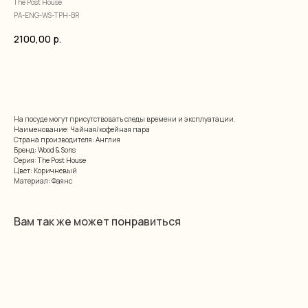
The Post House
PA-ENG-WS-TPH-BR
2100,00
р.
добавить в корзину
На посуде могут присутствовать следы времени и эксплуатации.
Наименование: Чайная/кофейная пара
Страна производителя: Англия
Бренд: Wood & Sons
Серия: The Post House
Цвет: Коричневый
Материал: Фаянс
Вам так же может понравиться