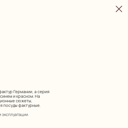
уфактур Германии, а серия
 синем и красном. На
ционные сюжеты,
я посуды фактурные.
и эксплуатации.