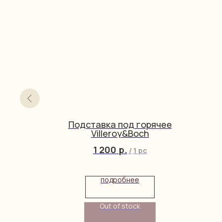
zi&Remy
Подставка под горячее
Villeroy&Boch
1 200
р.
/
1 pc
подробнее
Out of stock