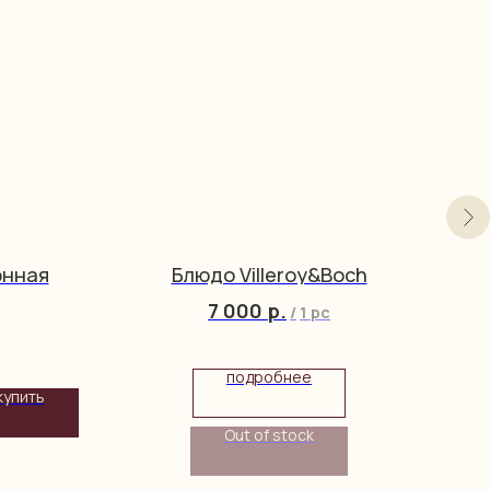
онная
Блюдо Villeroy&Boch
П
7 000
р.
/
1 pc
подробнее
купить
Out of stock