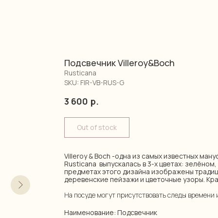
Подсвечник Villeroy&Boch
Rusticana
SKU:
FIR-VB-RUS-G
3 600
р.
Out of stock
Villeroy & Boch -одна из самых известных ман
Rusticana выпускалась в 3-х цветах: зелёном,
предметах этого дизайна изображены тради
деревенские пейзажи и цветочные узоры. Кра
На посуде могут присутствовать следы времени 
Наименование: Подсвечник