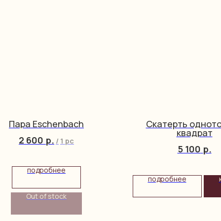
Пара Eschenbach
Скатерть однот
квадрат
2 600
р.
/
1 pc
5 100
р.
подробнее
подробнее
Out of stock