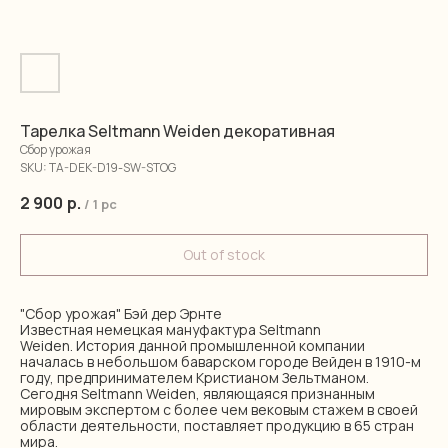
Тарелка Seltmann Weiden декоративная
Сбор урожая
SKU:
TA-DEK-D19-SW-STOG
2 900
р.
/
1 pc
Out of stock
"Сбор урожая" Бэй дер Эрнте
Известная немецкая мануфактура Seltmann
Weiden. История данной промышленной компании
началась в небольшом баварском городе Вейден в 1910-м
году, предпринимателем Кристианом Зельтманом.
Сегодня Seltmann Weiden, являющаяся признанным
мировым экспертом с более чем вековым стажем в своей
области деятельности, поставляет продукцию в 65 стран
мира.