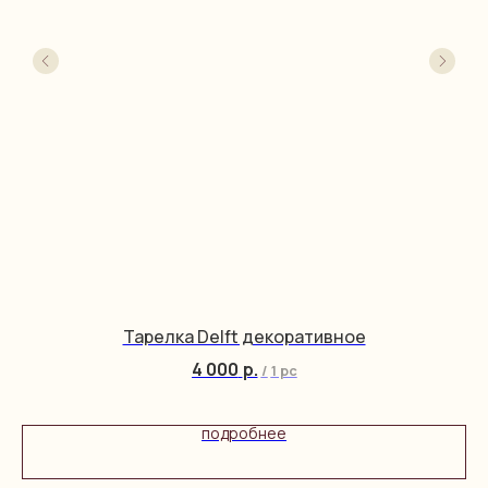
Тарелка Delft декоративное
4 000
р.
/
1 pc
подробнее