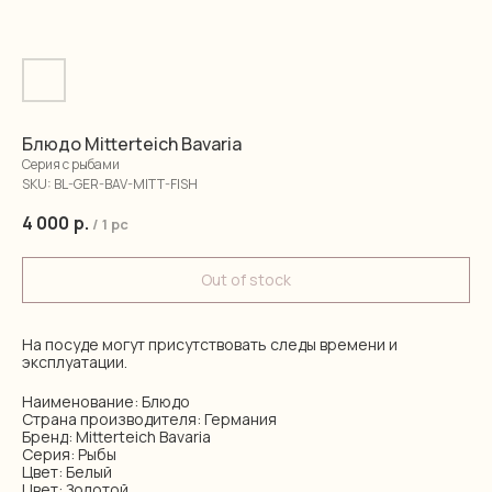
Блюдо Mitterteich Bavaria
Серия с рыбами
SKU:
BL-GER-BAV-MITT-FISH
4 000
р.
/
1 pc
Out of stock
На посуде могут присутствовать следы времени и
эксплуатации.
Наименование: Блюдо
Страна производителя: Германия
Бренд: Mitterteich Bavaria
Серия: Рыбы
Цвет: Белый
Цвет: Золотой