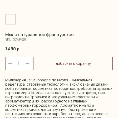
Мыло натуральное французское
SKU:
SOAP-28
1 490
р.
добавить в корзину
Мыловарня La Savonnerie de Nyons – уникальная
рецептура, старинные технологии, эксклюзивный дизайн,
всё это банная косметика, которая востребована в разных
странах мира. Компания использует только природные
ингредиенты Прованса и натуральные красители и
ароматизаторы из Грасса (одного из главных
парфюмерных городов мира). Ароматное мыло и
косметика производятся вручную, без применения
синтетических веществ и парабенов, создано на основе
знаменитого оливкового масла из города Ньонс и не