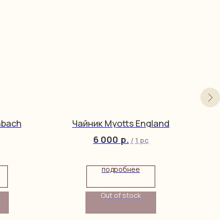
nbach
Чайник Myotts England
6 000
р.
/
1 pc
подробнее
Out of stock