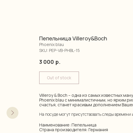
Пепельница Villeroy&Boch
Phoenix blau
SKU:
PEP-VB-PHBL-15
3 000
р.
Out of stock
Villeroy & Boch – одна из самых известных ма
Phoenix blau с минималистичным, но ярким ри
счастья, станет красивым дополнением Ваше
На посуде могут присутствовать следы времени 
Наименование: Пепельница
Страна производителя: Германия