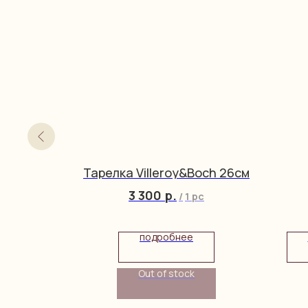
ulton
Тарелка Villeroy&Boch 26см
3 300
р.
/
1 pc
подробнее
Out of stock