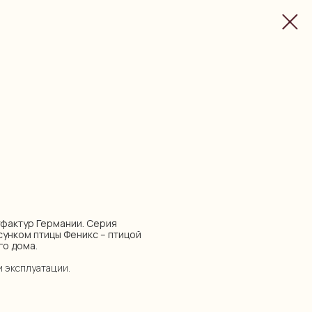
нуфактур Германии. Серия
сунком птицы Феникс – птицой
го дома.
и эксплуатации.