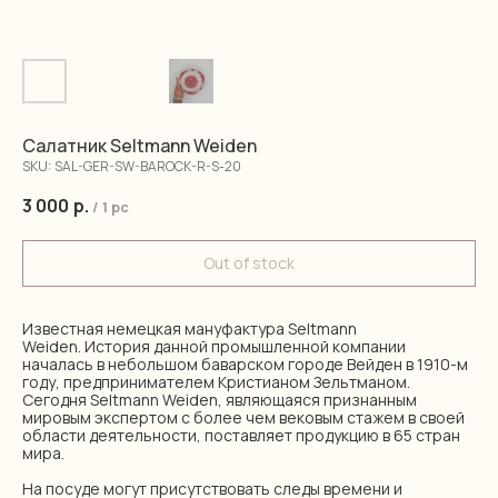
Салатник Seltmann Weiden
SKU:
SAL-GER-SW-BAROCK-R-S-20
3 000
р.
/
1 pc
Out of stock
Известная немецкая мануфактура Seltmann
Weiden. История данной промышленной компании
началась в небольшом баварском городе Вейден в 1910-м
году, предпринимателем Кристианом Зельтманом.
Сегодня Seltmann Weiden, являющаяся признанным
мировым экспертом с более чем вековым стажем в своей
области деятельности, поставляет продукцию в 65 стран
мира.
На посуде могут присутствовать следы времени и