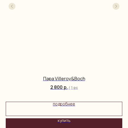
Пара Villeroy&Boch
2 800
р.
/
1 pc
подробнее
купить