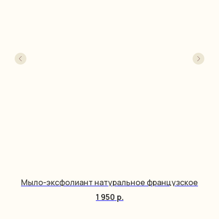
Мыло-эксфолиант натуральное французское
1 950
р.