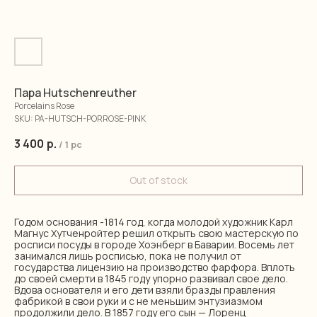
Пара Hutschenreuther
Porcelains Rose
SKU:
PA-HUTSCH-PORROSE-PINK
3 400
р.
/
1 pc
Out of stock
Годом основания -1814 год, когда молодой художник Карл
Магнус Хутченройтер решил открыть свою мастерскую по
росписи посуды в городе Хоэнберг в Баварии. Восемь лет
занимался лишь росписью, пока не получил от
государства лицензию на производство фарфора. Вплоть
до своей смерти в 1845 году упорно развивал свое дело.
Вдова основателя и его дети взяли бразды правления
фабрикой в свои руки и с не меньшим энтузиазмом
продолжили дело. В 1857 году его сын — Лоренц