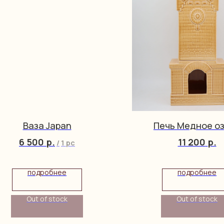
Ваза Japan
Печь Медное о
6 500
р.
11 200
р.
/
1 pc
подробнее
подробнее
Out of stock
Out of stock