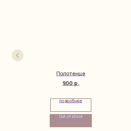
Boch
Полотенце
900
р.
подробнее
Out of stock