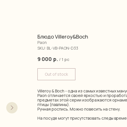
Блюдо Villeroy&Boch
Paon
SKU:
BL-VB-PAON-D33
9 000
р.
/
1 pc
Out of stock
Villeroy & Boch - одна из самых известных ма
Paon отличается своей яркостью и проработ
предметах этой серии изображаются орнаме
птицы (павлины).
Ручная роспись. Можно повесить на стену.
На посуде могут присутствовать следы време