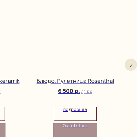
keramik
Блюдо. Рулетница Rosenthal
6 500
р.
c
/
1 pc
подробнее
Out of stock