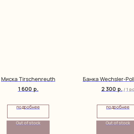
Миска Tirschenreuth
Банка Wechsler-Pol
1 600
р.
2 300
р.
/
1 p
подробнее
подробнее
Out of stock
Out of stock