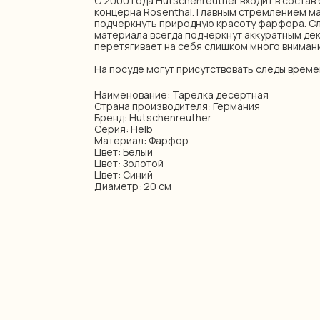
С 2000 года Hutschenreuther входит в соста
концерна Rosenthal. Главным стремлением м
подчеркнуть природную красоту фарфора. С
материала всегда подчеркнут аккуратным дек
перетягивает на себя слишком много внимани
На посуде могут присутствовать следы време
Наименование: Тарелка десертная
Страна производителя: Германия
Бренд: Hutschenreuther
Серия: Helb
Материал: Фарфор
Цвет: Белый
Цвет: Золотой
Цвет: Синий
Диаметр: 20 см