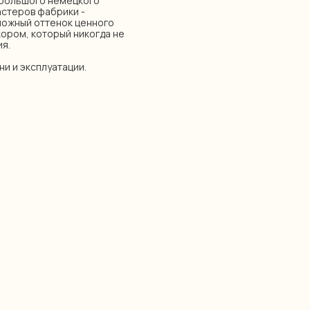
в большого немецкого
астеров фабрики -
ложный оттенок ценного
ором, который никогда не
я.
ни и эксплуатации.