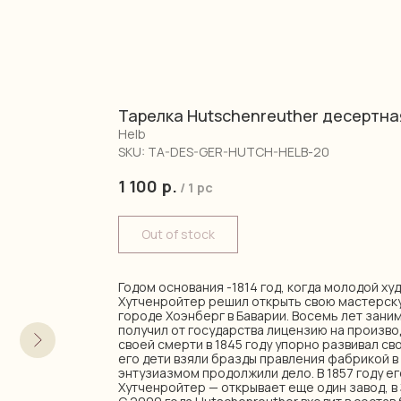
Тарелка Hutschenreuther десертна
Helb
SKU:
TA-DES-GER-HUTCH-HELB-20
1 100
р.
/
1 pc
Out of stock
Годом основания -1814 год, когда молодой ху
Хутченройтер решил открыть свою мастерску
городе Хоэнберг в Баварии. Восемь лет зани
получил от государства лицензию на произво
своей смерти в 1845 году упорно развивал св
его дети взяли бразды правления фабрикой в 
энтузиазмом продолжили дело. В 1857 году е
Хутченройтер — открывает еще один завод, в