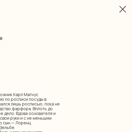
я
дожник Карл Магнус
ю по росписи посуды в
мался лишь росписью, пока не
дство фарфора. Вплоть до
ое дело. Вдова основателя и
свои руки и с не меньшим
го сын — Лоренц
 Зельбе.