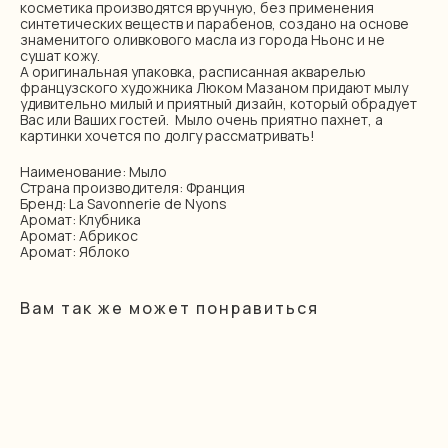
косметика производятся вручную, без применения
синтетических веществ и парабенов, создано на основе
знаменитого оливкового масла из города Ньонс и не
сушат кожу.
А оригинальная упаковка, расписанная акварелью
французского художника Люком Мазаном придают мылу
удивительно милый и приятный дизайн, который обрадует
Вас или Ваших гостей. Мыло очень приятно пахнет, а
картинки хочется по долгу рассматривать!
Наименование: Мыло
Страна производителя: Франция
Бренд: La Savonnerie de Nyons
Аромат: Клубника
Аромат: Абрикос
Аромат: Яблоко
Вам так же может понравиться