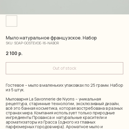
Мыло натуральное французское. Набор
SKU:
SOAP-GOSTEVOE-16-NABOR
2 100
р.
Out of stock
Гостевое – мыло в маленьких упаковках по 25 грамм. Набор
из 5 штук.
Мыловарня La Savonnerie de Nyons – уникальная
рецептура, старинные технологии, эксклюзивный дизайн,
всё это банная косметика, которая востребована в разных
странах мира. Компания использует только природные
ингредиенты Прованса и натуральные красители и
ароматизаторы из Грасса (одного из главных
парфюмерных городов мира). Ароматное мыло и