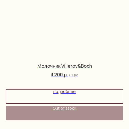
Молочник Villeroy&Boch
3 200
р.
/
1 pc
подробнее
Out of stock