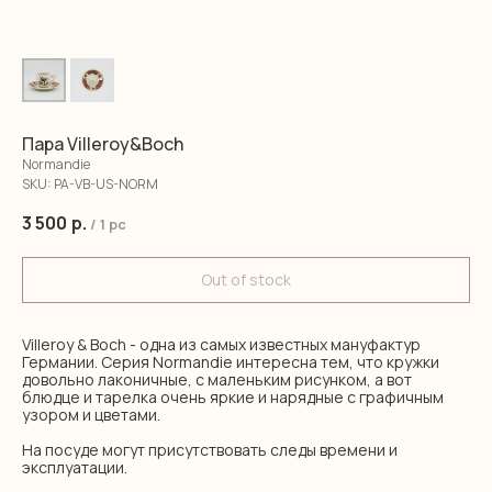
Пара Villeroy&Boch
Normandie
SKU:
PA-VB-US-NORM
3 500
р.
/
1 pc
Out of stock
Villeroy & Boch - одна из самых известных мануфактур
Германии. Серия Normandie интересна тем, что кружки
довольно лаконичные, с маленьким рисунком, а вот
блюдце и тарелка очень яркие и нарядные с графичным
узором и цветами.
На посуде могут присутствовать следы времени и
эксплуатации.