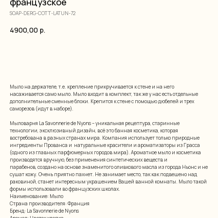
французское
SOAP-DERG-COTT-LATUN-72
4900,00
р.
добавить в корзину
Мыло на держателе, т.е. крепление прикручивается к стене и на него
насаживается само мыло. Мыло входит в комплект, так же у нас есть отдельные
дополнительные сменные блоки. Крепится к стене с помощью дюбелей и трех
саморезов (идут в наборе).
Мыловарня La Savonnerie de Nyons – уникальная рецептура, старинные
технологии, эксклюзивный дизайн, всё это банная косметика, которая
востребована в разных странах мира. Компания использует только природные
ингредиенты Прованса и натуральные красители и ароматизаторы из Грасса
(одного из главных парфюмерных городов мира). Ароматное мыло и косметика
производятся вручную, без применения синтетических веществ и
парабенов, создано на основе знаменитого оливкового масла из города Ньонс и не
сушат кожу. Очень приятно пахнет. Не занимает место, так как подвешено над
раковиной, станет интересным украшением Вашей ванной комнаты. Мыло такой
формы использовали во французских школах.
Наименование: Мыло
Страна производителя: Франция
Бренд: La Savonnerie de Nyons