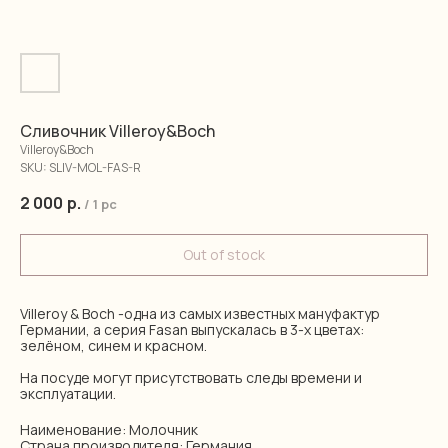
Сливочник Villeroy&Boch
Villeroy&Boch
SKU:
SLIV-MOL-FAS-R
2 000
р.
/
1 pc
Out of stock
Villeroy & Boch -одна из самых известных мануфактур
Германии, а серия Fasan выпускалась в 3-х цветах:
зелёном, синем и красном.
На посуде могут присутствовать следы времени и
эксплуатации.
Наименование: Молочник
Страна производителя: Германия